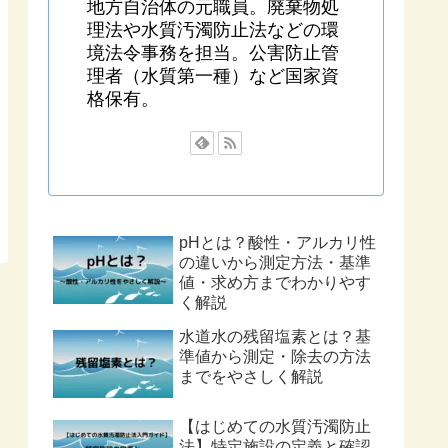
地方自治体の元職員。廃棄物処
理法や水質汚濁防止法などの環
境法令事務を担当。公害防止管
理者（水質第一種）など国家資
格保有。
pHとは？酸性・アルカリ性
の違いから測定方法・基準
値・求め方までわかりやす
く解説
水道水の残留塩素とは？基
準値から測定・除去の方法
までをやさしく解説
【はじめての水質汚濁防止
法】特定施設の定義と確認