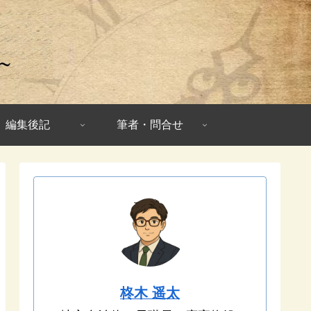
編集後記
筆者・問合せ
柊木 遥太