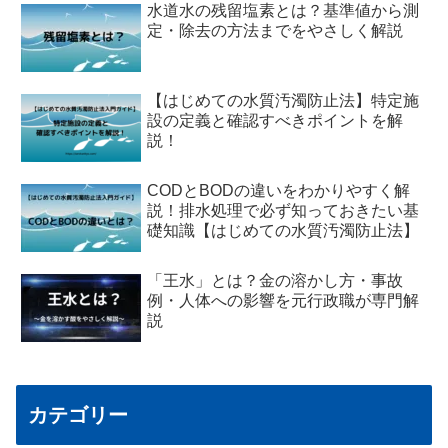
水道水の残留塩素とは？基準値から測
定・除去の方法までをやさしく解説
【はじめての水質汚濁防止法】特定施
設の定義と確認すべきポイントを解
説！
CODとBODの違いをわかりやすく解
説！排水処理で必ず知っておきたい基
礎知識【はじめての水質汚濁防止法】
「王水」とは？金の溶かし方・事故
例・人体への影響を元行政職が専門解
説
カテゴリー