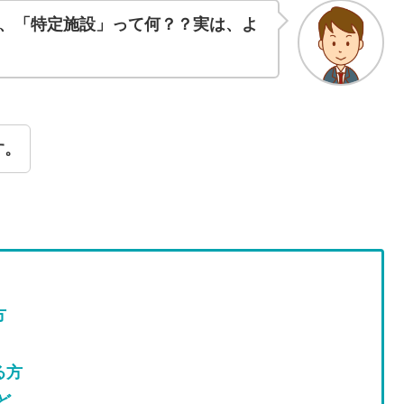
、「特定施設」って何？？実は
、
よ
す。
方
る方
ど