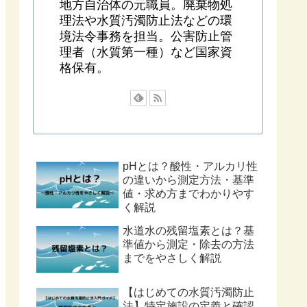
地方自治体の元職員。廃棄物処
理法や水質汚濁防止法などの環
境法令事務を担当。公害防止管
理者（水質第一種）など国家資
格保有。
pHとは？酸性・アルカリ性
の違いから測定方法・基準
値・求め方までわかりやす
く解説
水道水の残留塩素とは？基
準値から測定・除去の方法
までをやさしく解説
【はじめての水質汚濁防止
法】特定施設の定義と確認