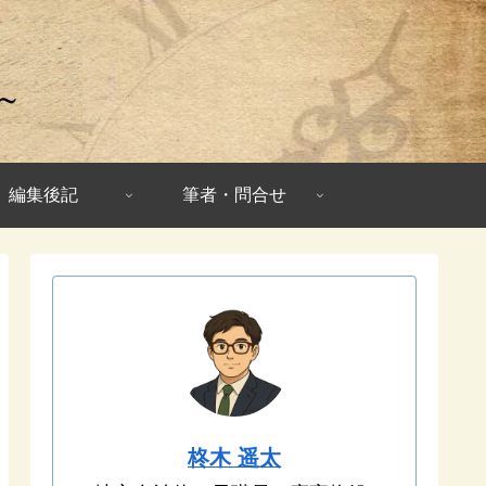
編集後記
筆者・問合せ
柊木 遥太