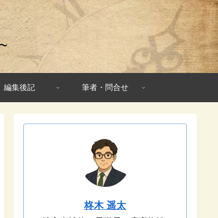
編集後記
筆者・問合せ
柊木 遥太