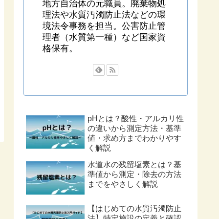
地方自治体の元職員。廃棄物処
理法や水質汚濁防止法などの環
境法令事務を担当。公害防止管
理者（水質第一種）など国家資
格保有。
pHとは？酸性・アルカリ性
の違いから測定方法・基準
値・求め方までわかりやす
く解説
水道水の残留塩素とは？基
準値から測定・除去の方法
までをやさしく解説
【はじめての水質汚濁防止
法】特定施設の定義と確認