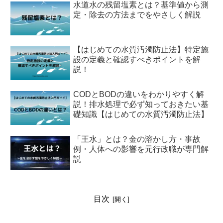
水道水の残留塩素とは？基準値から測
定・除去の方法までをやさしく解説
【はじめての水質汚濁防止法】特定施
設の定義と確認すべきポイントを解
説！
CODとBODの違いをわかりやすく解
説！排水処理で必ず知っておきたい基
礎知識【はじめての水質汚濁防止法】
「王水」とは？金の溶かし方・事故
例・人体への影響を元行政職が専門解
説
目次