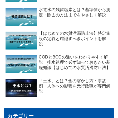
水道水の残留塩素とは？基準値から測
定・除去の方法までをやさしく解説
【はじめての水質汚濁防止法】特定施
設の定義と確認すべきポイントを解
説！
CODとBODの違いをわかりやすく解
説！排水処理で必ず知っておきたい基
礎知識【はじめての水質汚濁防止法】
「王水」とは？金の溶かし方・事故
例・人体への影響を元行政職が専門解
説
カテゴリー