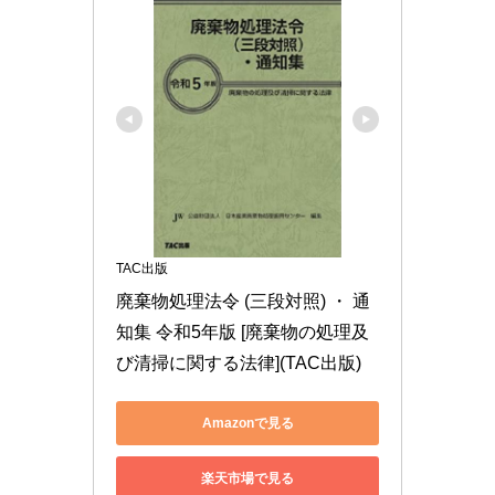
TAC出版
廃棄物処理法令 (三段対照) ・ 通
知集 令和5年版 [廃棄物の処理及
び清掃に関する法律](TAC出版)
Amazonで見る
楽天市場で見る