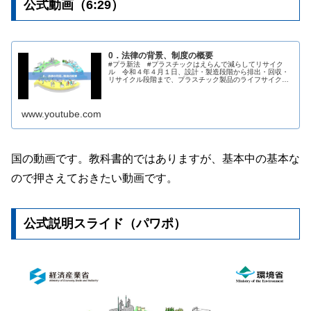
公式動画（6:29）
0．法律の背景、制度の概要
#プラ新法 #プラスチックはえらんで減らしてリサイク
ル 令和４年４月１日、設計・製造段階から排出・回収・
リサイクル段階まで、プラスチック製品のライフサイクル
全体で、あらゆる主体における3R+Renewableの取り組み
を定めた「プラスチックに係る資源循環の促進等に関する
法律」が施行されます。 本動画は、特に...
www.youtube.com
国の動画です。教科書的ではありますが、基本中の基本な
ので押さえておきたい動画です。
公式説明スライド（パワポ）