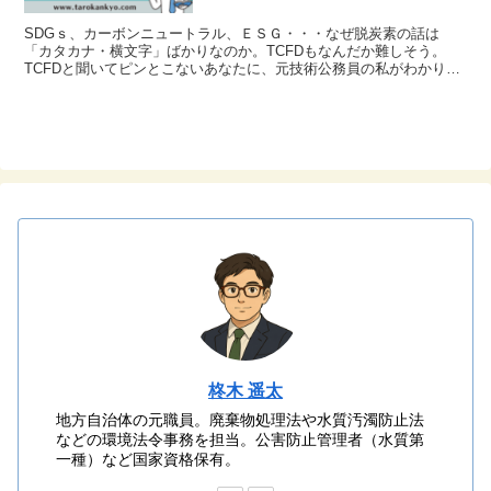
SDGｓ、カーボンニュートラル、ＥＳＧ・・・なぜ脱炭素の話は
「カタカナ・横文字」ばかりなのか。TCFDもなんだか難しそう。
TCFDと聞いてピンとこないあなたに、元技術公務員の私がわかりや
すく解説いたします。 正直「TCFDとは何か？」の情...
柊木 遥太
地方自治体の元職員。廃棄物処理法や水質汚濁防止法
などの環境法令事務を担当。公害防止管理者（水質第
一種）など国家資格保有。