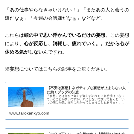
「あの仕事やらなきゃいけない！」「またあの人と会うの
嫌だなぁ」「今週の会議嫌だなぁ」などなど。
これらは
頭の中で思い浮かんでいるだけの妄想
。この妄想
により、
心が反応し、消耗し、疲れていく。。だから心が
休める気がしない
んですね。
※妄想についてはこちらの記事をご覧ください。
【不安は妄想】ネガティブな妄想が止まらない人
に効くブッダの知恵
「妄想」とは何か？知らず知らずのうちに妄想漬けになっ
ていることが多いですが、気にしないで放っておくと、い
つの間にか悪い方向に向かってしまうこともあります。妄
想を止めるためには、どうしたらいいのか？ブッダの知恵
から答えをまとめてみました。
www.tarokankyo.com