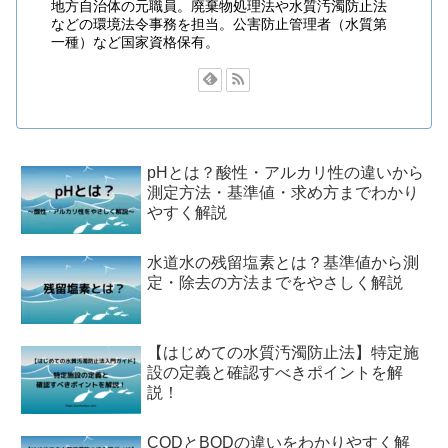
地方自治体の元職員。廃棄物処理法や水質汚濁防止法
などの環境法令事務を担当。公害防止管理者（水質第
一種）など国家資格保有。
pHとは？酸性・アルカリ性の違いから
測定方法・基準値・求め方までわかり
やすく解説
水道水の残留塩素とは？基準値から測
定・除去の方法までをやさしく解説
【はじめての水質汚濁防止法】特定施
設の定義と確認すべきポイントを解
説！
CODとBODの違いをわかりやすく解